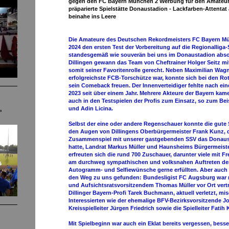
gegen den FC Bayern München 2 Werbung für den Amateurf
präparierte Spielstätte Donaustadion - Lackfarben-Attentat
beinahe ins Leere
Die Amateure des Deutschen Rekordmeisters FC Bayern M
2024 den ersten Test der Vorbereitung auf die Regionalliga-
standesgemäß wie souverän bei uns im Donaustadion absol
Dillingen gewann das Team von Cheftrainer Holger Seitz mi
somit seiner Favoritenrolle gerecht. Neben Maximilian Wagner
erfolgreichste FCB-Torschütze war, konnte sich bei den Ro
sein Comeback freuen. Der Innenverteidiger fehlte nach ei
2023 seit über einem Jahr. Mehrere Akteure der Bayern ka
auch in den Testspielen der Profis zum Einsatz, so zum Be
und Adin Licina.
"
Selbst der eine oder andere Regenschauer konnte die gute
den Augen von Dillingens Oberbürgermeister Frank Kunz,
Zusammenspiel mit unserer gastgebenden SSV das Donaust
hatte, Landrat Markus Müller und Haunsheims Bürgermeiste
erfreuten sich die rund 700 Zuschauer, darunter viele mit Fr
am durchweg sympathischen und volksnahen Auftreten der 
Autogramm- und Selfiewünsche gerne erfüllten. Aber auch 
den Weg zu uns gefunden: Bundesligist FC Augsburg war m
und Aufsichtsratsvorsitzendem Thomas Müller vor Ort vertr
Dillinger Bayern-Profi Tarek Buchmann, aktuell verletzt, mi
Interessierten wie der ehemalige BFV-Bezirksvorsitzende 
Kreisspielleiter Jürgen Friedrich sowie die Spielleiter Fat
Mit Spielbeginn war auch ein Eklat bereits vergessen, bess