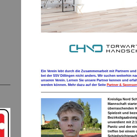
Ein Verein lebt durch die Zusammenarbeit mit Partnern und
bei der SSV Dillingen nicht anders. Wir suchen weiterhin n
unseren Verein. Lernen Sie unsere Partner kennen und erfah
werden können. Mehr dazu auf der Seite
Partner & Sponsor
Kreisliga Nord Sc
Mannschaft starte
überraschenden He
Spielzeit und bez
Bezirksligaabstei
unverdient mit 2:
Panitz und der ei
treffen bei einem
Schiedsrichterauft