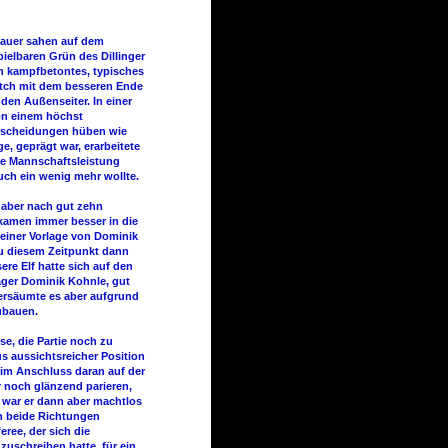
hauer sahen auf dem
ielbaren Grün des Dillinger
n kampfbetontes, typisches
atch mit dem besseren Ende
den Außenseiter. In einer
von einem höchst
entscheidungen hüben wie
, geprägt war, erarbeitete
he Mannschaftsleistung
auch ein wenig mehr wollte.
n aber nach gut zehn
kamen immer besser in die
 einer Vorlage von Dominik
zu diesem Zeitpunkt dann
re Elf hatte sich auf den
jäger Dominik Kohnle, gut
versäumte es aber aufgrund
ubauen.
e, die Partie noch zu
s aussichtsreicher Position
r im Anschluss daran auf der
 noch glänzend parieren,
war er dann aber machtlos
 in beide Richtungen
ree, der sich die
zuschreiben hatte, für ein