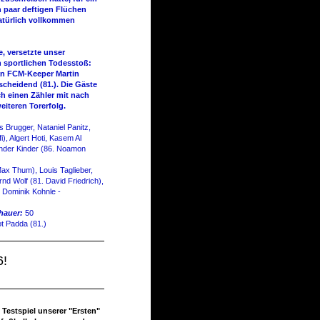
n paar deftigen Flüchen
natürlich vollkommen
, versetzte unser
n sportlichen Todesstoß:
 an FCM-Keeper Martin
scheidend (81.). Die Gäste
h einen Zähler mit nach
iteren Torerfolg.
s Brugger, Nataniel Panitz,
i), Algert Hoti, Kasem Al
xander Kinder (86. Noamon
ax Thum), Louis Taglieber,
nd Wolf (81. David Friedrich),
 Dominik Kohnle -
hauer:
50
ot Padda (81.)
6!
Testspiel unserer "Ersten"