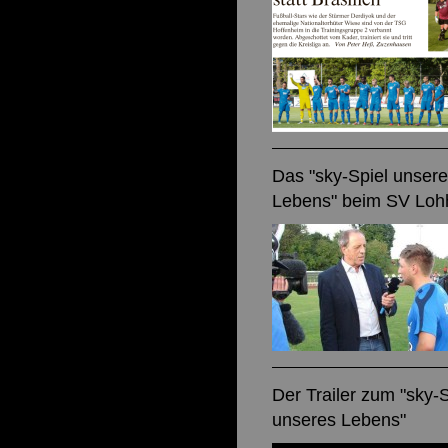
Das "sky-Spiel unser
Lebens" beim SV Loh
Der Trailer zum "sky-S
unseres Lebens"