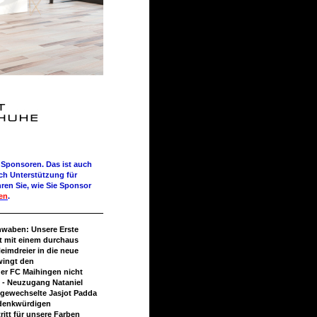
 Sponsoren. Das ist auch
ach Unterstützung für
ren Sie, wie Sie Sponsor
en
.
hwaben: Unsere Erste
t mit einem durchaus
imdreier in die neue
wingt den
ger FC Maihingen nicht
1 - Neuzugang Nataniel
ngewechselte Jasjot Padda
 denkwürdigen
ritt für unsere Farben