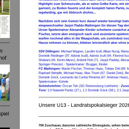
Highlight zum Schmunzeln, als er seine Gelbe Karte, mit ei
garniert, zu Boden feuerte und der komplett fairen Partie, 
regelwidrig, gar mit Abbruch drohte...
Nachdem sich sein Gemüt kurz darauf wieder beruhigt hatte
eingewechselter Jasjot Padda Maihingen für diesen Tag de
Unser Spielertrainer Alexander Kinder scheiterte zunächst
Fischer, setzte aber energisch nach und assistierte spielent
warfen nochmal alles in die Waagschale, um zumindest noc
Hause nehmen zu können, blieben letztendlich aber ohne we
es
SSV Dillingen:
Michael Wagner, Lavdim Isufi, Alban Nuraj, Mariu
Dominik Riedinger (97. Adonis Isufi), Adonis Isufi (94. Florend Isuf
hof
Shabani (46. Kerim Aliyev), Ardonit Hoti (71. Jasjot Padda), Ale
Springer-Peixoto) - Spielertrainer: Brugger, Kinder
FC Maihingen:
Martin Fischer, Thomas Haas, Tobias Öttl (89. M
Raphael Stimpfle, Michael Haas, Max Thum (67. Daniel Zekl), Ber
Dominik Göck, Leonardo da Cunha Pimenta (67. Andreas Haas),
Spielertrainer: Kohnle
Schiedsrichter:
Özcan Tek (SG Reisensburg-Leinheim) -
Zusc
Tore:
1:0 Nataniel Panitz (27.), 1:1 Dominik Göck (58.), 2:1 Jasj
Unsere U13 - Landratspokalsieger 202
piel
700 Zuschauer, darunter zahlreiche Ehrengäste, sehen beim 