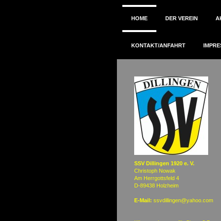
HOME
DER VEREIN
A
KONTAKT/ANFAHRT
IMPRE
SSV Dillingen 1920 e. V.
Christoph Nowak
Am Herrgottsfeld 4
D-89438 Holzheim
E-Mail:
ssvdillingen@yahoo.com