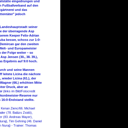
ielstätte eingedrungen und
en Fußballverband auf den
gärtnerei und das
ttentäter" jedoch
 Landeshauptstadt seiner
te der überragende Asp
serem Keeper Felix-Adrian
uba besser, schoss zur 1:0-
 Demircan gar den zweiten
7-Welt- und Europameister
 der Folge weiter – so
 Asp Jensen (30., 38. 39.),
s Ergebnis auf 9:0 hoch.
durch und seine Mannen
 leitete Licina die nächste
 wieder Licina (61.), der
Wagner (66.) erhöhten Mitte
iter Druck, aber an
er
(links im Bild/Fotocredit
Rekordmeister-Reserve nur
 16:0-Endstand stellte.
 Kenan Zienc/66. Michael
ler (78. Balázs Zsidó),
er (83. Andreas Mayer),
Nuraj), Tim Gehring (46. Daniel
an Nuraj) - Trainer: Thomas