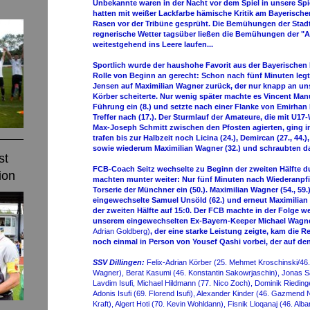
Unbekannte waren in der Nacht vor dem Spiel in unsere Sp
hatten mit weißer Lackfarbe hämische Kritik am Bayerisch
Rasen vor der Tribüne gesprüht. Die Bemühungen der Stadt
regnerische Wetter tagsüber ließen die Bemühungen der "A
weitestgehend ins Leere laufen...
Sportlich wurde der haushohe Favorit aus der Bayerischen
Rolle von Beginn an gerecht: Schon nach fünf Minuten leg
Jensen auf Maximilian Wagner zurück, der nur knapp an un
Körber scheiterte. Nur wenig später machte es Vincent Man
Führung ein (8.) und setzte nach einer Flanke von Emirhan
Treffer nach (17.). Der Sturmlauf der Amateure, die mit U1
Max-Joseph Schmitt zwischen den Pfosten agierten, ging in
trafen bis zur Halbzeit noch Licina (24.), Demircan (27., 44.),
sowie wiederum Maximilian Wagner (32.) und schraubten da
st
FCB-Coach Seitz wechselte zu Beginn der zweiten Hälfte 
ion
machten munter weiter: Nur fünf Minuten nach Wiederanpfiff
Torserie der Münchner ein (50.). Maximilian Wagner (54., 59.),
eingewechselte Samuel Unsöld (62.) und erneut Maximilian 
der zweiten Hälfte auf 15:0. Der FCB machte in der Folge we
unserem eingewechselten Ex-Bayern-Keeper Michael Wagn
Adrian Goldberg)
, der eine starke Leistung zeigte, kam die 
noch einmal in Person von Yousef Qashi vorbei, der auf den
SSV Dillingen:
Felix-Adrian Körber (25. Mehmet Kroschinski/46.
Wagner), Berat Kasumi (46. Konstantin Sakowrjaschin), Jonas Sai
Lavdim Isufi, Michael Hildmann (77. Nico Zoch), Dominik Rieding
Adonis Isufi (69. Florend Isufi), Alexander Kinder (46. Gazmend 
Kraft), Algert Hoti (70. Kevin Wohldann), Fisnik Lloqanaj (46. Alb