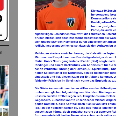
Die etwa 50 Zusc
hervorragend besp
Donaustadions ei
Kreisliga-Nord-M
für den gastgeben
Partie, die auch 
eigenwilligen Schiedsrichterauftritt, die zahlreichen Fehl
drüben hielten sich aber insgesamt weitestgehend die Waage
sich unsere SSV den Heimdreier durch eine leidenschaftlic
redlich, insgesamt schien es so, dass sie den Auftaktsieg 
en
Maihingen startete zunächst besser, die Kreisstädter legte
Minuten den Respekt vor dem Bezirksligaabsteiger ab und 
Partie. Unser Neuzugang Nataniel Panitz (Bild) sorgte nach
Riedinger und einem Hackentrick von Adonis Isufi für die 
schon verdiente Führung der Heimelf (27. Spielminute). Unse
neuen Spielertrainer der Nordrieser, den Ex-Reimlinger Tor
eingestellt und ließ diesen kaum zur Entfaltung kommen, 
fehlender Präzision im Spiel nach vorne das Ergebnis ausz
Die Gäste kamen mit dem festen Willen aus der Halbzeitpaus
drehen und glichen folgerichtig aus: Nachdem Riedinger au
unseren zweiten Treffer liegen ließ, klingelte es unmittelba
Gegenseite. Zunächst konnte unser Keeper Michael Wagner
gegen Dominik Göcks Kopfball nach Flanke von Max Thum 
(58.). In der Folgezeit schien es, dass das Pendel jederzeit
ausschlagen könne, doch zunächst sorgte der genervte Refe
fortdauernde Kritik beider Teams aber schon auch selbst zu