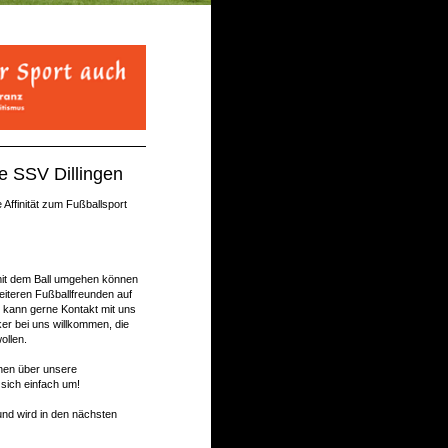
e SSV Dillingen
Affinität zum Fußballsport
e mit dem Ball umgehen können
iteren Fußballfreunden auf
, kann gerne Kontakt mit uns
ker bei uns willkommen, die
ollen.
onen über unsere
sich einfach um!
und wird in den nächsten