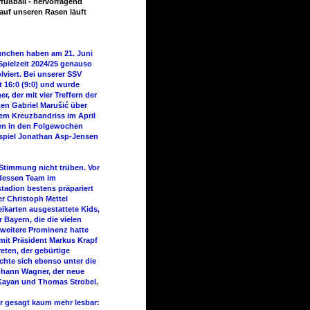
ußball - hervorragend
 auf unseren Rasen läuft
ünchen haben am 21. Juni
Spielzeit 2024/25 genauso
viert. Bei unserer SSV
t 16:0 (9:0) und wurde
, der mit vier Treffern der
ten Gabriel Marušić über
nem Kreuzbandriss im April
men in den Folgewochen
ispiel Jonathan Asp-Jensen
 Stimmung nicht trüben. Vor
 dessen Team im
adion bestens präpariert
r Christoph Mettel
eikarten ausgestattete Kids,
Bayern, die die vielen
weitere Prominenz hatte
it Präsident Markus Krapf
eten, der gebürtige
schte sich ebenso unter die
Johann Wagner, der neue
ih Kayan und Thomas Strobel.
er gesagt kaum mehr lesbar: