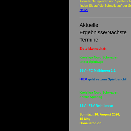
Aktuelle Neuigkeiten und Spielberich
finden Sie auf die Schnelle auf der S
News
.
Aktuelle
Ergebnisse/Nächste
Termine
Erste Mannschaft
Kreisliga Nord Schwaben,
erster Spieltag:
SSV - FC Maihingen 2:1
HIER
geht es zum Spielbericht!
Kreisliga Nord Schwaben,
dritter Spieltag:
SSV - FSV Reimlingen
Sonntag, 16. August 2026,
15 Uhr,
Donaustadion